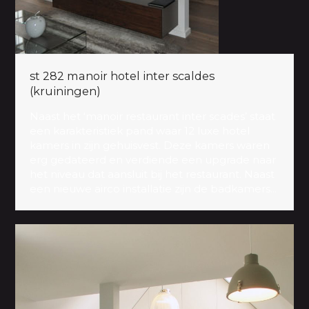
st 282 manoir hotel inter scaldes
(kruiningen)
Naast het ‘manoir restaurant inter scades’ staat
een karakteristiek pand waar 12 luxe hotel
kamers in zijn gehuisvest. Deze kamers waren
erg gedateerd en verdiende een upgrade naar
het niveau dat aansluit bij het restaurant. Naast
een nieuwe airco installatie zijn de badkamers...