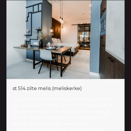
st 514 zilte melis (meliskerke)
Aan de buitenkant denk je aan een pastorie.
De gevelsteen naast de voordeur zegt dat de
eerste steen op 9 november 1904 is gelegd
door L. Aalderts, predikant in Westkapelle.
Achter de met statige raampartijen
symmetrisch ingedeelde gevel gaat sinds