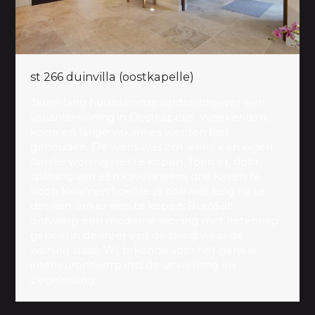
st 266 duinvilla (oostkapelle)
Jaren lang huurde onze opdrachtgever een
vakantiewoning in Oostkapelle. Weekenden,
korte en lange vakanties werden hier
gehouden. De wens was om ‘eens’ een eigen
familie woning hier te kopen. Toen er, door
splitsing van één kavel ineens drie kavels te
koop kwamen hoefde zij ook niet lang na te
denken om er een te kopen. BuroSalt
ontwierp een moderne woning met rietenkap
geheel in de sfeer van de straat waar de
woning staat. Wij tekende voor het gehele
interieurontwerp incl de uitwerking en
begeleiding.