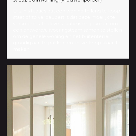
Er zijn situaties dat een woning te lang te koop
staat of zo verpaupert is dat deze moeilijk te
verkopen is. In deze situatie is er gekozen om
een ontwerp/uitvoeringsteam samen te stellen
om de gehele woning en het buitenterrein
grondig aan te pakken en zo 'verkoop klaar' te
maken.