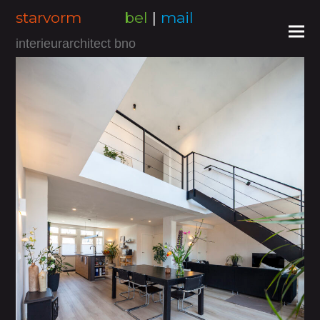
starvorm
bel
|
mail
interieurarchitect bno