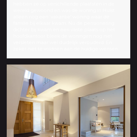
hebben ze op verschillende plaatsten in de
wereld gewoond en was de woning in Hulst
alleen nog een ‘vakantie’ woning waar de
familie bij elkaar kwam. Nu de pensionering
dichter bij kwam en een vaste plaats op het
hoofdkantoor bleek de woningen nog niet
versleten maar wel duidelijk verouderd. En
zeker niet te voldoen aan de huidige wensen.