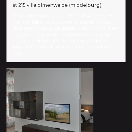
st 215 villa olmenweide (middelburg)
Deze vrijstaande villa uit 1937 is 1941 voorzien
van een bijkeuken, waarna er aan de buiten
zijde niets meer is gewijzigd. Alleen in 1974 is er
nog een ingrijpende (interieur) verbouwing
geweest. Dit betekende dat vrijwel alles aan de
binnenzijde van de woning aan vervanging toe
was.