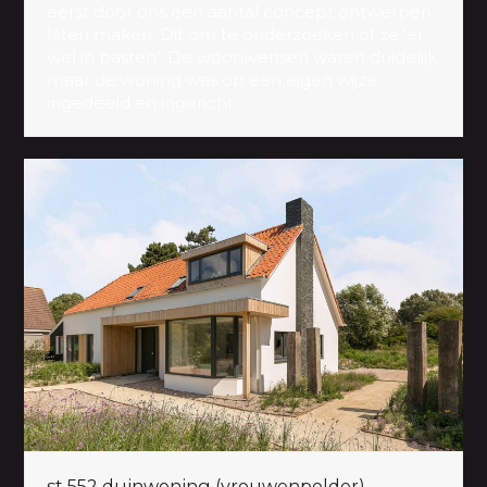
eerst door ons een aantal concept ontwerpen
laten maken. Dit om te onderzoeken of ze ‘er
wel in pasten’. De woonwensen waren duidelijk
maar de woning was op een eigen wijze
ingedeeld en ingericht.
st 552 duinwoning (vrouwenpolder)