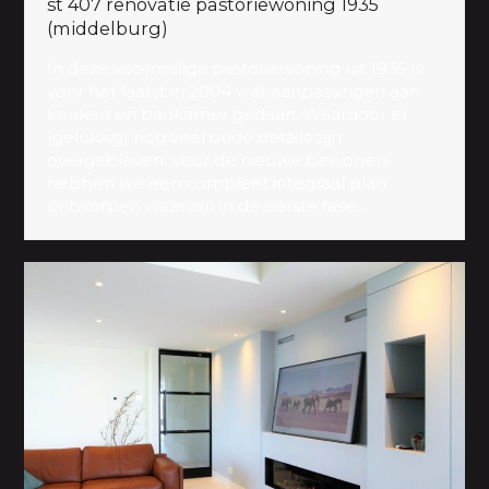
st 407 renovatie pastoriewoning 1935
(middelburg)
In deze voormalige pastoriewoning uit 1935 is
voor het laatst in 2004 wat aanpassingen aan
keuken en badkamer gedaan. Waardoor er
(gelukkig) nog veel oude details zijn
overgebleven. Voor de nieuwe bewoners
hebben we een compleet integraal plan
ontworpen waarvan in de eerste fase...