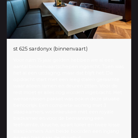
st 625 sardonyx (binnenvaart)
Voor ruim 15 jaar gelden hebben we al een
aantal binnenvaartschepen ingericht. Toen was
het al een uitdaging, maar dat blijft het. De
opdracht start met een leeg stalen geraamte
waar alleen ramen en deuren zitten. Voor de
rest moet er alles nog worden ingebracht. Het
wensen/eisen pakket was ook in deze situatie
behoorlijk. Een complete woning met 3
slaapkamers, woonkeuken met een royale
badkamer en voor de bemanning een
leefruimte, douche, apart toilet en twee losse
slaapkamers. Aan beide boorden een ingang
én een trap naar de stuurhut.