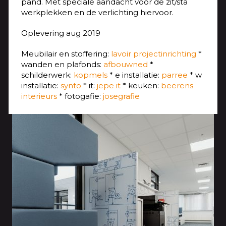
pand. Met speciale aandacht voor de zit/sta
werkplekken en de verlichting hiervoor.
Oplevering aug 2019
Meubilair en stoffering:
lavoir projectinrichting
*
wanden en plafonds:
afbouwned
*
schilderwerk:
kopmels
* e installatie:
parree
* w
installatie:
synto
* it:
jepe it
* keuken:
beerens
interieurs
* fotogafie:
josegrafie