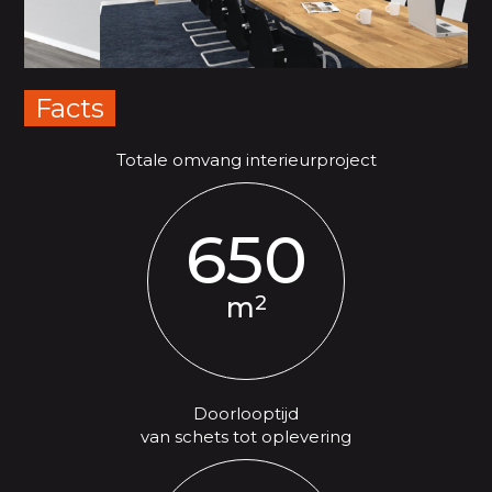
Facts
Totale omvang interieurproject
650
2
m
Doorlooptijd
van schets tot oplevering