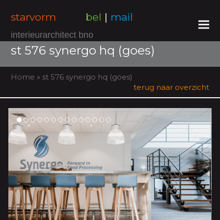
starvorm
bel
|
mail
interieurarchitect bno
st 576 synergo hq (goes)
Home
»
st 576 synergo hq (goes)
terug naar overzicht