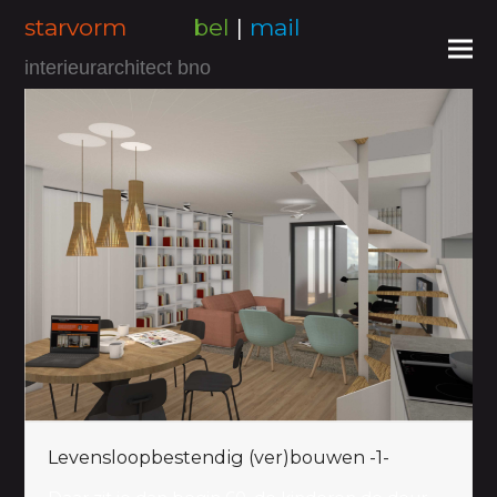
starvorm
bel
|
mail
interieurarchitect bno
Levensloopbestendig (ver)bouwen -1-