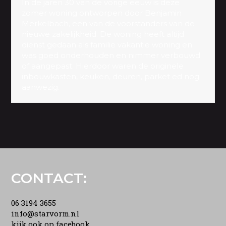
In de jaren 30 van de vorige eeuw is deze
zomer woning ontworpen door Benjamin
Merkelbach, een van de voorstanders van de
nieuwe zakelijkheid. De woning heeft altijd
dienst gedaan als familie vakantie woning en
was goed onderhouden en nimmer verbouwd
of aangepast. Hierdoor waren de originele
inbouwkasten, keuken, deuren, parket ed nog
aanwezig.
CONTACT:
06 3194 3655
info@starvorm.nl
kijk ook op facebook