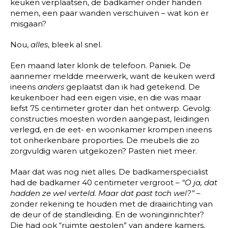
keuken verplaatsen, de badkamer onder handen
nemen, een paar wanden verschuiven – wat kon er
misgaan?
Nou,
alles
, bleek al snel.
Een maand later klonk de telefoon. Paniek. De
aannemer meldde meerwerk, want de keuken werd
ineens
anders
geplaatst dan ik had getekend. De
keukenboer had een eigen visie, en die was maar
liefst 75 centimeter groter dan het ontwerp. Gevolg:
constructies moesten worden aangepast, leidingen
verlegd, en de eet- en woonkamer krompen ineens
tot onherkenbare proporties. De meubels die zo
zorgvuldig waren uitgekozen? Pasten niet meer.
Maar dat was nog niet alles. De badkamerspecialist
had de badkamer 40 centimeter vergroot –
“O ja, dat
hadden ze wel verteld. Maar dat past toch wel?”
–
zonder rekening te houden met de draairichting van
de deur of de standleiding. En de woninginrichter?
Die had ook “ruimte gestolen” van andere kamers.