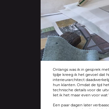
Onlangs was ik in gesprek met
tijdje kreeg ik het gevoel dat
interieurarchitect daadwerkel
hun klanten. Omdat de tijd het
technische details voor de ui
liet ik het maar even voor wat ’
Een paar dagen later verbaas