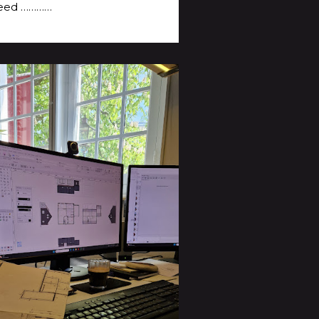
eed …………