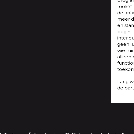
progra
tools?”
de antw
meer d
en sta
begint
interie
geen l
wie rui
alleen 
functi
toekom
Lang wa
de part