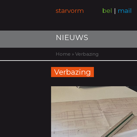
starvorm
bel
|
mail
NIEUWS
Home
»
Verbazing
Verbazing