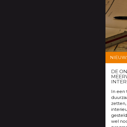
NIEUW
DE O
MEER
INTER
In een 
duurza
zetten,
interie
gesteld
wel nod