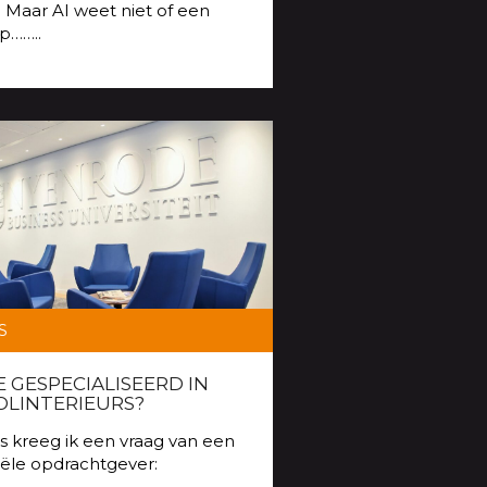
 Maar AI weet niet of een
p……..
S
E GESPECIALISEERD IN
LINTERIEURS?
s kreeg ik een vraag van een
iële opdrachtgever: