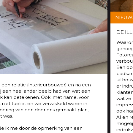
NIEUW
DE IL
Waarom
genoeg 
Fotorea
verbouw
Een op
badkam
uitbouw
 een relatie (interieurbouwer) en na een
er indr
 hij een heel ander beeld had van wat een
klanten
ijk kan betekenen. Ook, met name, voor
wat ze
 niet toeliet en we verwikkeld waren in
impress
tvoering van een door ons gemaakt plan,
ook haa
t was.
AI en 
mogeli
de ik me door de opmerking van een
indruk