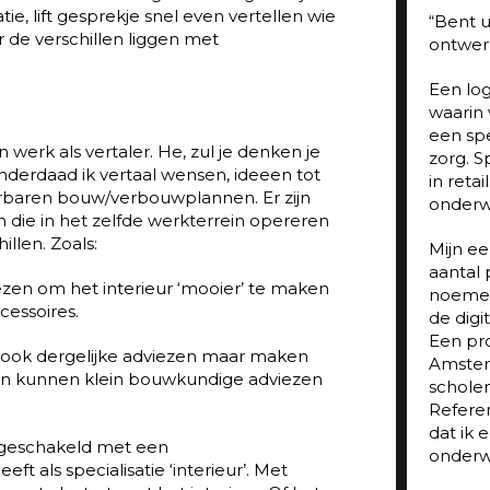
ie, lift gesprekje snel even vertellen wie
“Bent u
r de verschillen liggen met
ontwer
Een log
waarin 
een spe
 werk als vertaler. He, zul je denken je
zorg. Sp
Inderdaad ik vertaal wensen, ideeen tot
in retai
erbaren bouw/verbouwplannen. Er zijn
onderwi
die in het zelfde werkterrein opereren
illen. Zoals:
Mijn ee
aantal 
ezen om het interieur ‘mooier’ te maken
noemen
cessoires.
de digi
Een pr
 ook dergelijke adviezen maar maken
Amster
 en kunnen klein bouwkundige adviezen
schole
Refere
dat ik 
jk geschakeld met een
onderwi
t als specialisatie ‘interieur’. Met