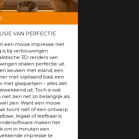
S
LUSIE VAN PERFECTIE
 een mooie impressie niet
is bij verbouwingen.
listische 3D-renders van
ingen stralen perfectie uit.
en keuken met eiland, een
er met vrijstaand bad, een
 met glaspartijen – alles ziet
ukwekkend uit. Toch is wat
 niet zien net zo belangrijk als
 wel zien. Want een mooie
ie toont niet of een ontwerp
lbaar, legaal of leefbaar is.
rendersoftware maken het
jk om in minuten een
wekkende impressie te