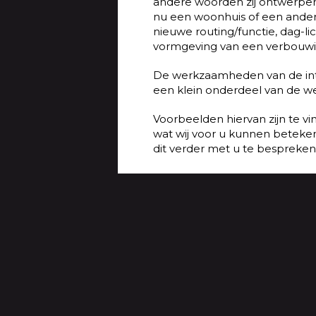
andere woorden zij ontwerpen 
nu een woonhuis of een ander
nieuwe routing/functie, dag-lic
vormgeving van een verbouwi
De werkzaamheden van de inter
een klein onderdeel van de w
Voorbeelden hiervan zijn te v
wat wij voor u kunnen betek
dit verder met u te bespreken