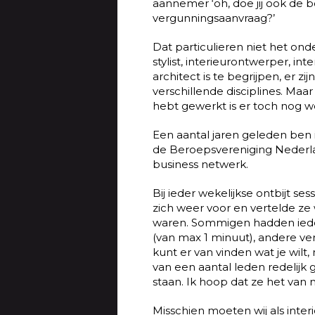
aannemer ‘oh, doe jij ook de
vergunningsaanvraag?’
Dat particulieren niet het o
stylist, interieurontwerper, i
architect is te begrijpen, er z
verschillende disciplines. Maar
hebt gewerkt is er toch nog w
Een aantal jaren geleden ben i
de Beroepsvereniging Nederla
business netwerk.
Bij ieder wekelijkse ontbijt se
zich weer voor en vertelde z
waren. Sommigen hadden ieder
(van max 1 minuut), andere ver
kunt er van vinden wat je wilt,
van een aantal leden redelijk
staan. Ik hoop dat ze het van 
Misschien moeten wij als interi