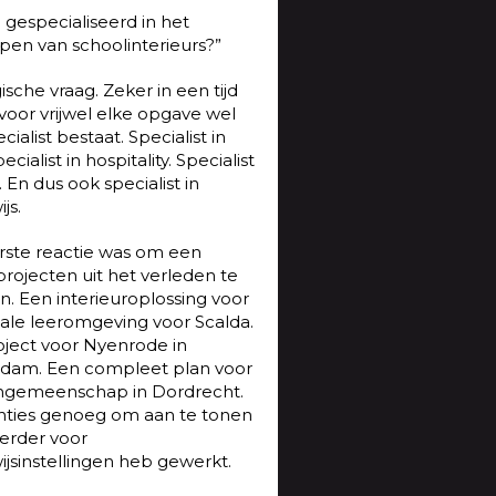
 gespecialiseerd in het
pen van schoolinterieurs?”
ische vraag. Zeker in een tijd
voor vrijwel elke opgave wel
cialist bestaat. Specialist in
ecialist in hospitality. Specialist
l. En dus ook specialist in
js.
rste reactie was om een
projecten uit het verleden te
. Een interieuroplossing voor
tale leeromgeving voor Scalda.
oject voor Nyenrode in
dam. Een compleet plan voor
ngemeenschap in Dordrecht.
nties genoeg om aan te tonen
eerder voor
jsinstellingen heb gewerkt.