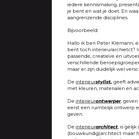
iedere kennismaking, presentat
je bent en wat je doet. En waa
aangrenzende disciplines.
Bijvoorbeeld:
Hallo ik ben Peter Klemann, en
bent toch interieurarchietct? 
passende, creatieve en uitvo
verschillende beroepsgroepen 
maar er zijn duidelijk wel versch
De
interieur
stylist
,
geeft advi
met kleuren, materialen en ac
De
interieur
ontwerper
, geven
eerst een ruimtelijk ontwerp
geven.
De
interieur
architect
, is geli
(bouwkundig)architect maar heef