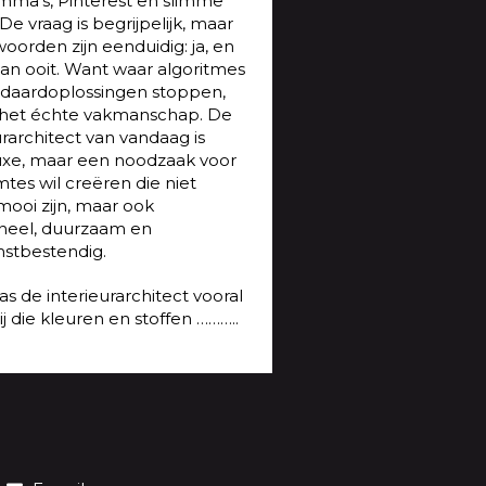
mma’s, Pinterest en slimme
 De vraag is begrijpelijk, maar
oorden zijn eenduidig: ja, en
an ooit. Want waar algoritmes
ndaardoplossingen stoppen,
 het échte vakmanschap. De
urarchitect van vandaag is
uxe, maar een noodzaak voor
mtes wil creëren die niet
mooi zijn, maar ook
oneel, duurzaam en
stbestendig.
s de interieurarchitect vooral
ij die kleuren en stoffen ………..