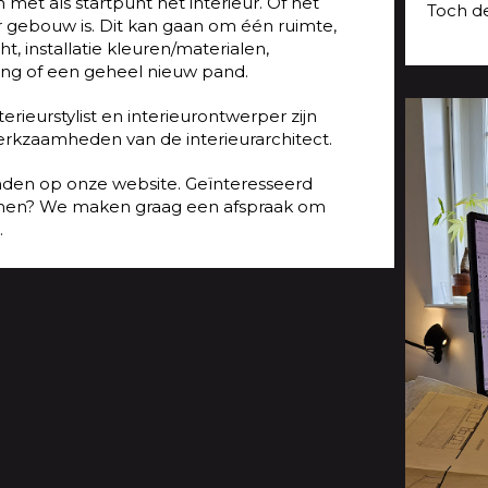
met als startpunt het interieur. Of het
Toch d
 gebouw is. Dit kan gaan om één ruimte,
ht, installatie kleuren/materialen,
ng of een geheel nieuw pand.
ieurstylist en interieurontwerper zijn
erkzaamheden van de interieurarchitect.
inden op onze website. Geïnteresseerd
enen? We maken graag een afspraak om
.