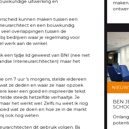
 bouwkundige uitwerking en
maken.
ontwer
nderscheid kunnen maken tussen een
nterieurarchitect en een bouwkundig
ijn veel overlappingen tussen de
 bij bedrijven waar je regelmatig voor
el werk aan de winkel.
k een tijdje lid geweest van BNI (nee niet
ndse Interieurarchitecten) maar het
ssie om 7 uur ’s morgens, stelde iedereen
e wat ze deden en waar ze naar opzoek
NIEUW
e keer een goed en inspireerde tekst
telde steeds hetzelfde verhaaltje. Je
BEN J
 maar het werkt wel. Zelfs nu weet ik nog
SCHOO
 goed wat ze doen en hoe ze in de markt
mij ook nog weten.
Onlang
potent
eurarchitecten dit gebruik volgen. Bij