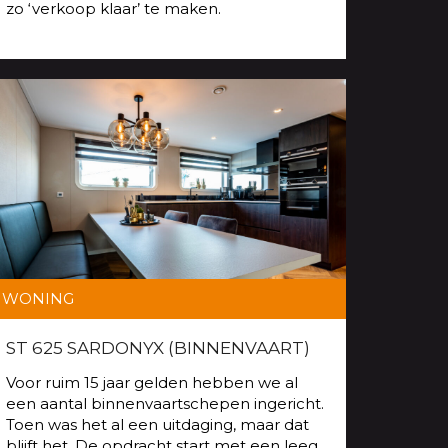
zo ‘verkoop klaar’ te maken.
WONING
ST 625 SARDONYX (BINNENVAART)
Voor ruim 15 jaar gelden hebben we al
een aantal binnenvaartschepen ingericht.
Toen was het al een uitdaging, maar dat
blijft het. De opdracht start met een leeg