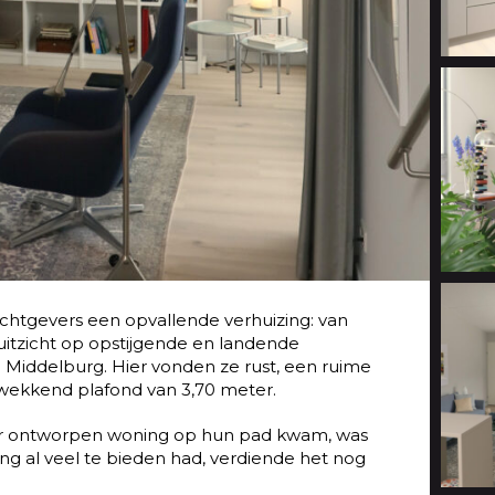
chtgevers een opvallende verhuizing: van
itzicht op opstijgende en landende
in Middelburg. Hier vonden ze rust, een ruime
ekkend plafond van 3,70 meter.
r ontworpen woning op hun pad kwam, was
g al veel te bieden had, verdiende het nog