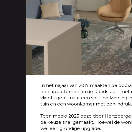
In het najaar van 2017 maakten de opdra
een appartement in de Randstad – met u
vliegtuigen – naar een splitlevelwoning 
tuin en een woonkamer met een indrukw
Toen medio 2025 deze door Hertzberge
de keuze snel gemaakt. Hoewel de wonin
wel een grondige upgrade.