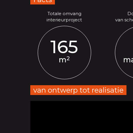
Totale omvang
Do
interieurproject
van sche
165
2
m
m
van ontwerp tot realisatie