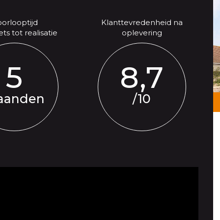
orlooptijd
Klanttevredenheid na
ts tot realisatie
oplevering
5
8,7
aanden
/10