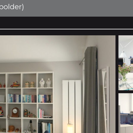
polder)
)