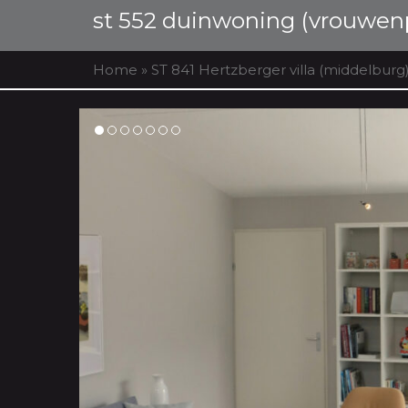
st 552 duinwoning (vrouwen
Home
»
ST 841 Hertzberger villa (middelburg