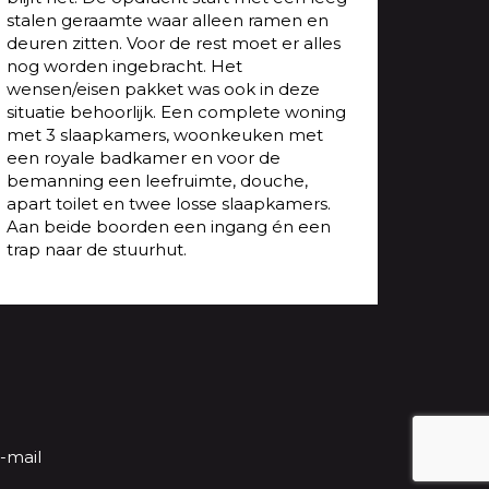
stalen geraamte waar alleen ramen en
deuren zitten. Voor de rest moet er alles
nog worden ingebracht. Het
wensen/eisen pakket was ook in deze
situatie behoorlijk. Een complete woning
met 3 slaapkamers, woonkeuken met
een royale badkamer en voor de
bemanning een leefruimte, douche,
apart toilet en twee losse slaapkamers.
Aan beide boorden een ingang én een
trap naar de stuurhut.
-mail