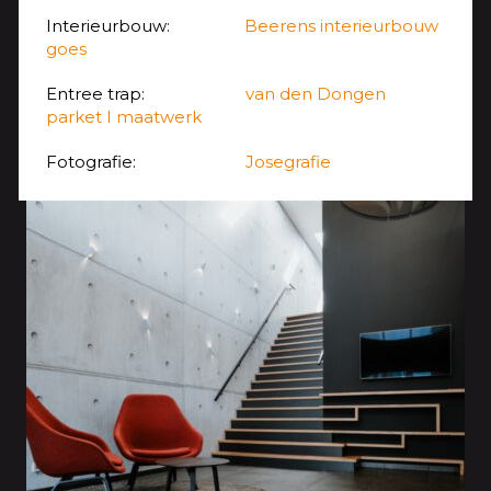
Interieurbouw:
Beerens interieurbouw
goes
Entree trap:
van den Dongen
parket I maatwerk
Fotografie:
Josegrafie