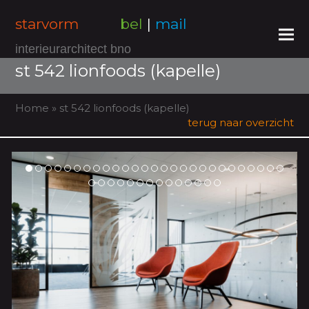
starvorm
bel
|
mail
interieurarchitect bno
st 542 lionfoods (kapelle)
Home
»
st 542 lionfoods (kapelle)
terug naar overzicht